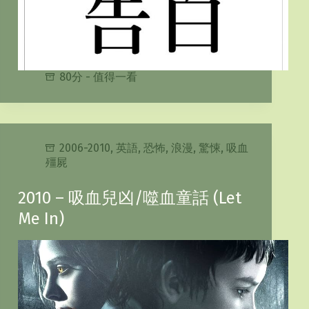
80分 - 值得一看
2006-2010
,
英語
,
恐怖
,
浪漫
,
驚悚
,
吸血
殭屍
2010 – 吸血兒凶/噬血童話 (Let
Me In)