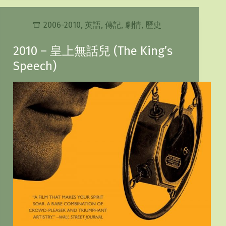
2006-2010
,
英語
,
傳記
,
劇情
,
歷史
2010 – 皇上無話兒 (The King’s
Speech)