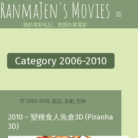
RanmaJen's Movies
Skip
to
content
我的電影札記。悠閒欣賞電影
Category
2006-2010
2006-2010
,
英語
,
喜劇
,
恐怖
2010 – 變種食人魚倉3D (Piranha
3D)