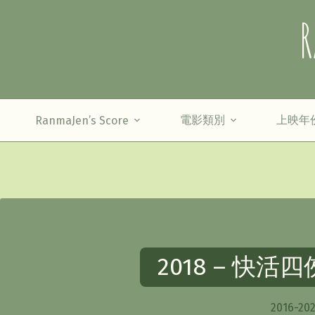
Skip
R
to
content
電影類別
上映年
RanmaJen’s Score
2018 – 快活四俠
2016-20