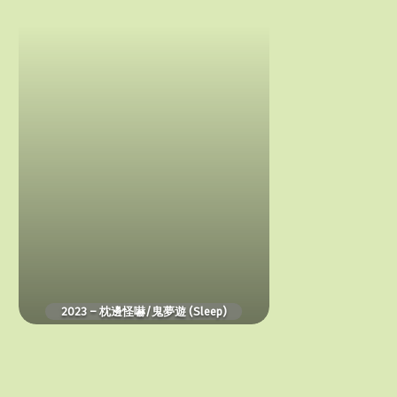
怪
嚇/
鬼
夢
遊
(Sleep)
2023 – 枕邊怪嚇/鬼夢遊 (Sleep)
1960
–