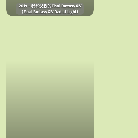
2019 – 我和父親的Final Fantasy XIV
(Final Fantasy XIV Dad of Light)
1999
–
搏
擊
會
(Fight
Club)