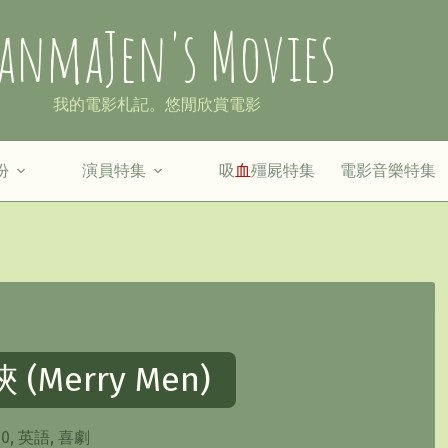
anmaJen's Movies
我的電影札記。悠閒欣賞電影
份
演員特集
吸
血
殭屍特集
電影音樂特集
 (Merry Men)
20
,
英語
,
喜劇