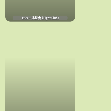
1999 – 搏擊會 (Fight Club)
1997
–
心
理
遊
戲
(The
Game)