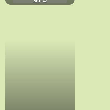
2013 – 42
2019
–
我
和
父
親
的
Final
Fantasy
XIV
(Final
Fantasy
XIV
Dad
of
Light)