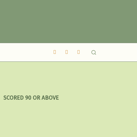
SCORED 90 OR ABOVE
2023
–
枕
邊