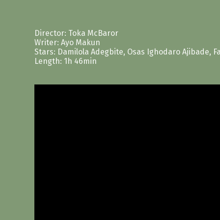
Director: Toka McBaror
Writer: Ayo Makun
Stars: Damilola Adegbite, Osas Ighodaro Ajibade, F
Length: 1h 46min